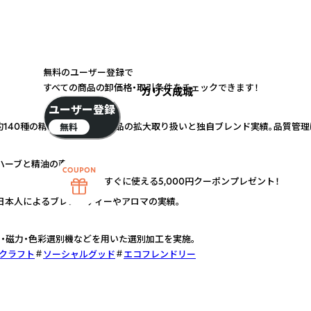
無料のユーザー登録で
すべての商品の卸価格・取引条件をチェックできます！
カリス成城
ユーザー登録
約140種の精油を直輸入。国産品の拡大取り扱いと独自ブレンド実績。品質管
無料
ハーブと精油の直輸入。
すぐに使える5,000円クーポンプレゼント！
日本人によるブレンドティーやアロマの実績。
・磁力・色彩選別機などを用いた選別加工を実施。
・クラフト
ソーシャルグッド
エコフレンドリー