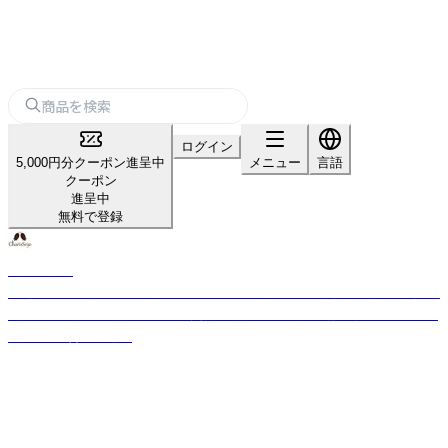
ログイン
5,000円分クーポン進呈中
メニュー
言語
クーポン
進呈中
無料で登録
カリス成城
厳選された世界からの約350種のハーブと約140種の精油を直輸入。国産品
の拡大取り扱いと独自ブレンド実績。品質管理は風力・磁力選別機などを使
用し、味と香りを確保