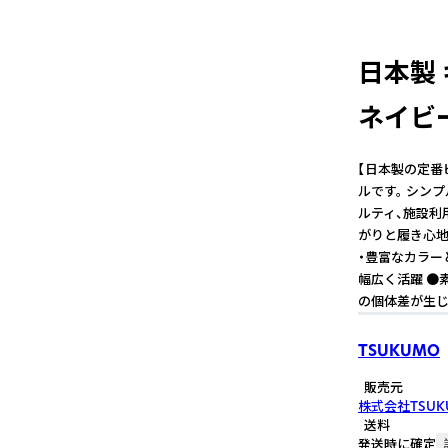
日本製 
ネイビー
【日本製の定番
ルです。 シン
ルティ、施設利
がりと履き心地
・豊富なカラー
幅広く活躍 ●
の個体差が生じ
TSUKUMO
販売元
株式会社TSUK
送料
発送時に確定