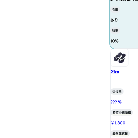
在庫
あり
税率
10
%
21㎝
掛け率
??? %
希望小売価格
￥1,800
最短発送日