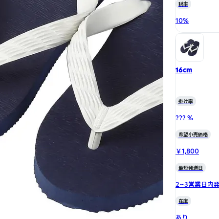
税率
10
%
16cm
掛け率
??? %
希望小売価格
￥1,800
最短発送日
2~3営業日内
在庫
あり