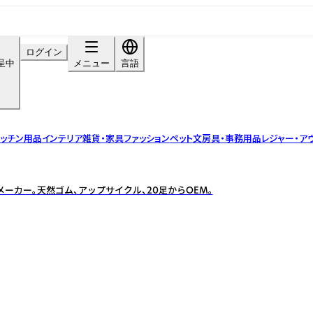
ログイン
呈中
メニュー
言語
ッチン用品
インテリア雑貨・家具
ファッション
ペット
文房具・事務用品
レジャー・ア
ーカー。天然ゴム、アップサイクル、20足からOEM。