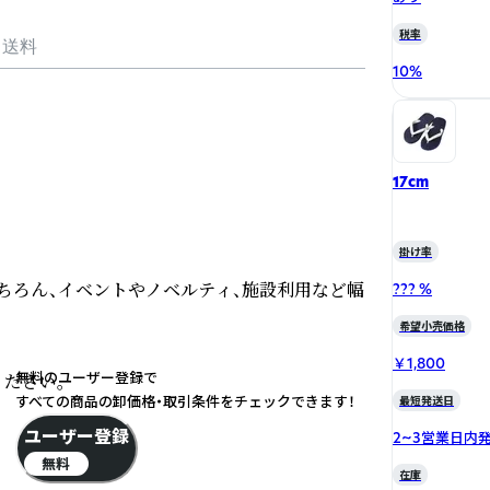
税率
・送料
10
%
17cm
掛け率
ちろん、イベントやノベルティ、施設利用など幅
??? %
希望小売価格
￥1,800
無料のユーザー登録で
さい。

すべての商品の卸価格・取引条件をチェックできます！
最短発送日
ユーザー登録
2~3営業日内
無料
在庫