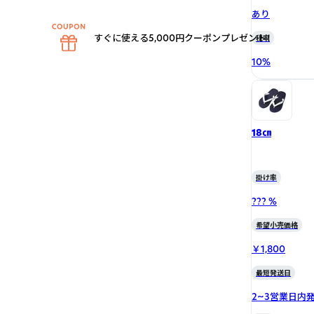
あり
すぐに使える5,000円クーポンプレゼント！
税率
10
%
18㎝
掛け率
??? %
希望小売価格
￥1,800
最短発送日
2~3営業日内