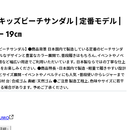
キッズビーチサンダル | 定番モデル |
 19㎝
ビーチサンダル】 ●商品背景 日本国内で製造している定番のビーチサンダ
プルなデザインと豊富なカラー展開で、普段履きはもちろん、イベントやノベ
用など幅広い用途でご利用いただいています。 日本製ならではの丁寧な仕上
をお楽しみください。 ●商品特長 ・日本国内で製造 ・軽量で履きやすい設計
とサイズ展開 ・イベントやノベルティにも人気 ・普段使いからレジャーまで
素材 台：合成ゴム 鼻緒：天然ゴム ●ご注意 製造工程上、色味やサイズに若干
る場合があります。 予めご了承ください。
UMO
詳細