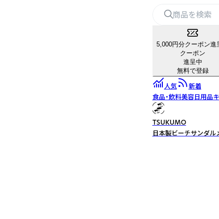
5,000円分クーポン進
クーポン
進呈中
無料で登録
人気
新着
食品・飲料
美容
日用品
キ
TSUKUMO
日本製ビーチサンダルメ