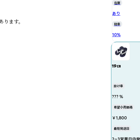
在庫
あり
ります。

税率
10
%
19㎝
掛け率
??? %
希望小売価格
￥1,800
最短発送日
2~3営業日内