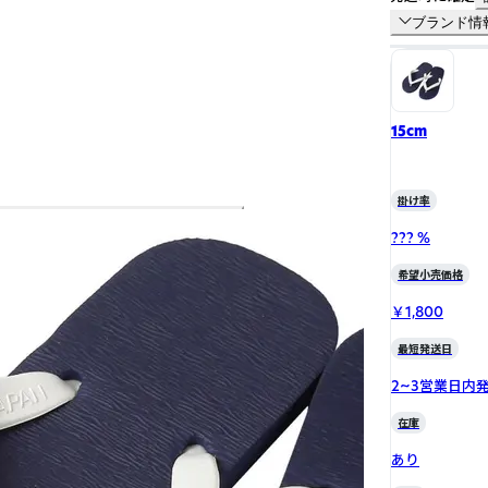
ブランド情
15cm
掛け率
??? %
希望小売価格
￥1,800
最短発送日
2~3営業日内
在庫
あり