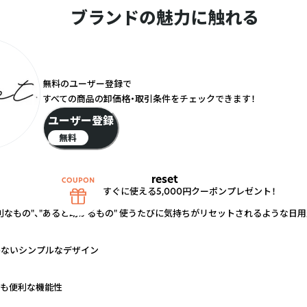
ブランドの魅力に触れる
無料のユーザー登録で
すべての商品の卸価格・取引条件をチェックできます！
ユーザー登録
無料
reset
すぐに使える5,000円クーポンプレゼント！
利なもの"、"あると助かるもの" 使うたびに気持ちがリセットされるような日
わないシンプルなデザイン
ても便利な機能性