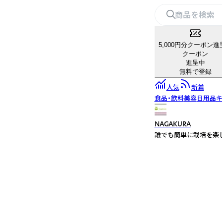
5,000円分クーポン進
クーポン
進呈中
無料で登録
人気
新着
食品・飲料
美容
日用品
キ
NAGAKURA
誰でも簡単に栽培を楽