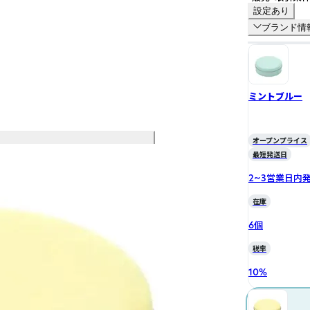
設定あり
ブランド情
ミントブルー
オープンプライス
最短発送日
2~3営業日内
在庫
6個
税率
10
%