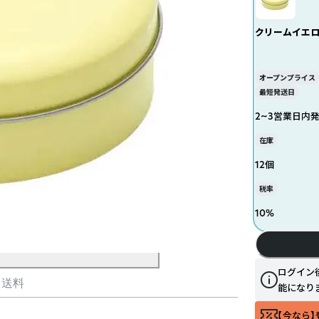
クリームイエ
オープンプライス
最短発送日
2~3営業日内
在庫
12個
税率
10
%
ログイン
・送料
能になり
【今なら】