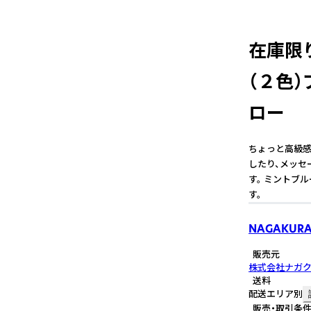
在庫限
（２色
ロー
ちょっと高級感
したり、メッセ
す。 ミントブ
す。
NAGAKUR
販売元
株式会社ナガ
送料
配送エリア別
販売・取引条