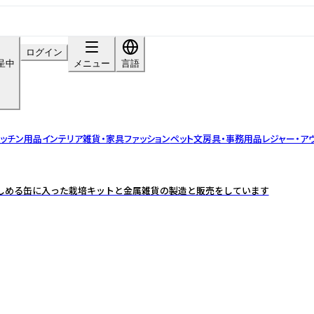
ログイン
呈中
メニュー
言語
ッチン用品
インテリア雑貨・家具
ファッション
ペット
文房具・事務用品
レジャー・ア
しめる缶に入った栽培キットと金属雑貨の製造と販売をしています