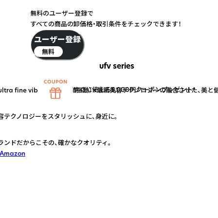
無料のユーザー登録で
すべての商品の卸価格・取引条件をチェックできます！
ユーザー登録
無料
ufv series
すぐに使える5,000円クーポンプレゼント！
tra fine vibration（超・微振動）×最新美容テクノロジーの融合させた
容テクノロジーをスタリッシュに、身近に。
ランドだからこその、確かなクオリティ。
 Amazon