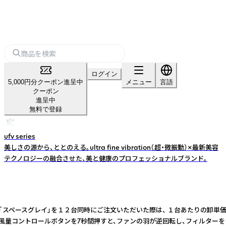
ログイン
5,000円分クーポン進呈中
メニュー
言語
クーポン
進呈中
無料で登録
ufv series
美しさの源から、ととのえる。ultra fine vibration（超・微振動）×最新美容
テクノロジーの融合させた、美と健康のプロフェッショナルブランド。
ースグレイ」を１２台同時にご注文いただいた際は、 １台あたりの卸単価をお得に
量コントロールボタンを7秒間押すと、ファンの羽が逆回転し、フィルターを自動