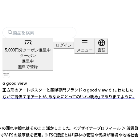
ログイン
5,000円分クーポン進呈中
メニュー
言語
クーポン
進呈中
無料で登録
a good view
正方形のアートポスターと額縁専門ブランド a good viewです。わたした
ちがご提供するアートが、あなたにとっての「いい眺め」でありますように。
そのまま活かしました。 ＜デザイナープロフィール ＞ 渡邊謙一郎/Kenic
FSの最厚紙を使用。 ※FSC認証とは「森林の管理や伐採が環境や地域社会に配慮し