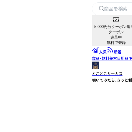
5,000円分クーポン進
クーポン
進呈中
無料で登録
人気
新着
食品・飲料
美容
日用品
キ
とことこサーカス
覗いてみたら、きっと側