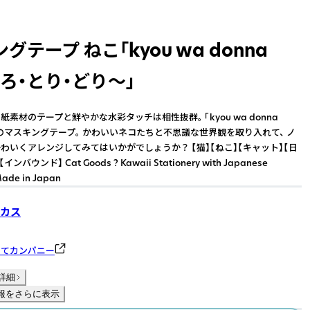
グテープ ねこ「kyou wa donna
いろ・とり・どり〜」
素材のテープと鮮やかな水彩タッチは相性抜群。 「kyou wa donna
ズのマスキングテープ。 かわいいネコたちと不思議な世界観を取り入れて、 ノ
わいくアレンジしてみてはいかがでしょうか？ 【猫】【ねこ】【キャット】【日
ンバウンド】 Cat Goods ? Kawaii Stationery with Japanese
 Made in Japan
カス
のてカンパニー
詳細
報をさらに表示