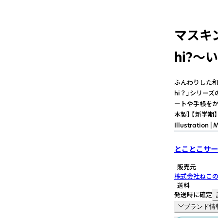
マスキン
hi?〜
ふんわりした和紙
hi？」シリー
ートや手帳をか
本製】 【新学期】【イ
Illustration |
とことこサー
販売元
株式会社ねこ
送料
発送時に確定
ブランド情