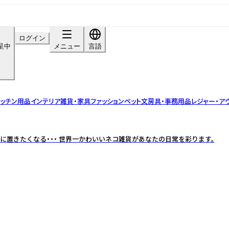
ログイン
呈中
メニュー
言語
ッチン用品
インテリア雑貨・家具
ファッション
ペット
文房具・事務用品
レジャー・ア
に置きたくなる・・・ 世界一かわいいネコ雑貨があなたの日常を彩ります。