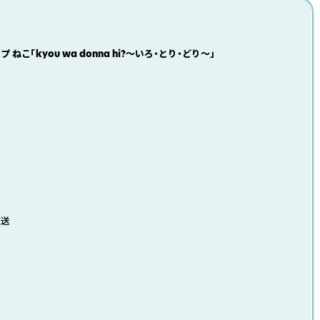
ねこ「kyou wa donna hi?〜いろ・とり・どり〜」
発送