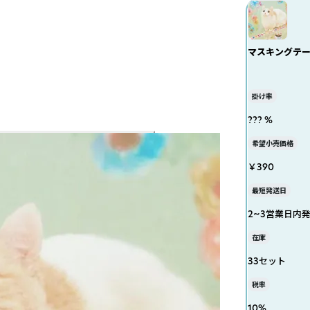
マスキングテープ 
掛け率
??? %
希望小売価格
￥390
最短発送日
2~3営業日内
在庫
33セット
税率
10
%