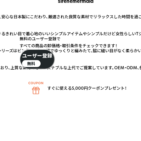
sirenemermaid
第一に考え安心な日本製にこだわり、厳選された良質な素材でリラックスした時間を
るきれい目で着心地のいいシンプルアイテムやシンプルだけど女性らしいTシ
無料のユーザー登録で
すべての商品の卸価格・取引条件をチェックできます！
リーズはビンテージ編み機でゆっくりと編みたて、脇に縫い目がなく柔らかい
ユーザー登録
無料
おり、上質な素材でもリーズナブルな上代でご提案しています。OEM・ODM、
すぐに使える5,000円クーポンプレゼント！