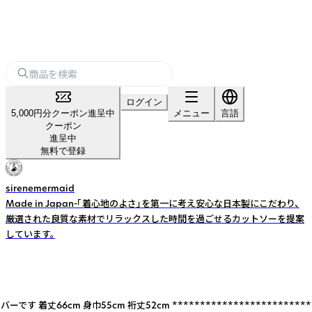
ログイン
5,000円分クーポン進呈中
メニュー
言語
クーポン
進呈中
無料で登録
sirenemermaid
Made in Japan-「着心地のよさ」を第一に考え安心な日本製にこだわり、
厳選された良質な素材でリラックスした時間を過ごせるカットソーを提案
しています。
****************************** youtubu動画：http