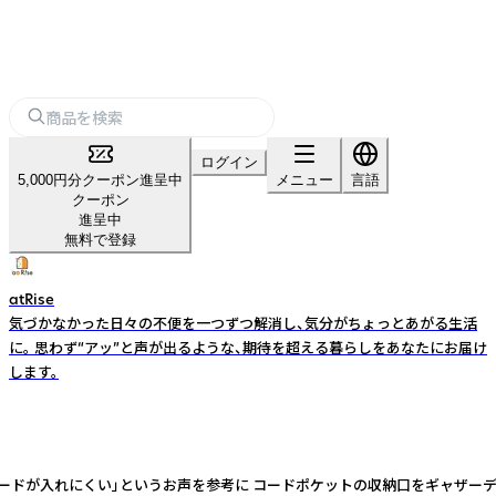
ログイン
5,000円分クーポン進呈中
メニュー
言語
クーポン
進呈中
無料で登録
atRise
気づかなかった日々の不便を一つずつ解消し、気分がちょっとあがる生活
に。 思わず“アッ”と声が出るような、期待を超える暮らしをあなたにお届け
します。
ードが入れにくい」というお声を参考に コードポケットの収納口をギャザーデザ