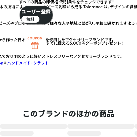
すべての商品の卸価格・取引条件をチェックできます！
の技術によって施されたビーズ刺繍から成る Tolerance は、デザインの
ユーザー登録
無料
前には ビーズやプロダクトを通じて様々な人や地域と繋がり、平和に導かれますよ
から作った日本製のビーズを使用したアクセサリーブランドです。
すぐに使える5,000円クーポンプレゼント！
れており羽のように軽いストレスフリーなアクセサリーブランドです。
on
ハンドメイド・クラフト
このブランドのほかの商品