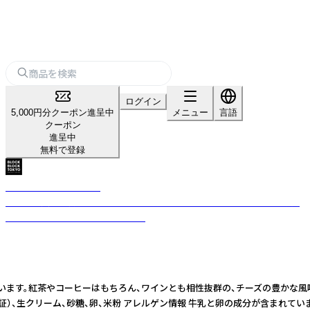
ログイン
5,000円分クーポン進呈中
メニュー
言語
クーポン
進呈中
無料で登録
BLOCKBLOCKTOKYO
アートと美食の街”スペインバスク地方”生まれのバスクチーズケーキ専門
店「BLOCK BLOCK TOKYO」です。
ます。紅茶やコーヒーはもちろん、ワインとも相性抜群の、チーズの豊かな風味
）、生クリーム、砂糖、卵、米粉 アレルゲン情報 牛乳と卵の成分が含まれてい