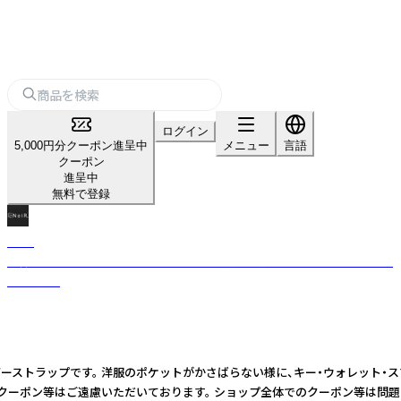
ログイン
5,000円分クーポン進呈中
メニュー
言語
クーポン
進呈中
無料で登録
NoiR
洗練されたデザインとスタイリッシュな “黒” が特徴的。 シンプルかつ機能
性は高く。
一体で構成されたショルダーストラップです。 洋服のポケットがかさばらない様に、
てのクーポン等はご遠慮いただいております。 ショップ全体でのクーポン等は問