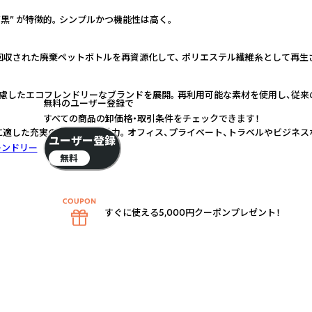
黒” が特徴的。 シンプルかつ機能性は高く。
tandard）回収された廃棄ペットボトルを再資源化して、 ポリエステル繊維糸として
慮したエコフレンドリーなブランドを展開。 再利用可能な素材を使用し、従来
無料のユーザー登録で
すべての商品の卸価格・取引条件をチェックできます！
適した充実の機能面と収納力。 オフィス、プライベート、トラベルやビジネス
ユーザー登録
レンドリー
無料
すぐに使える5,000円クーポンプレゼント！