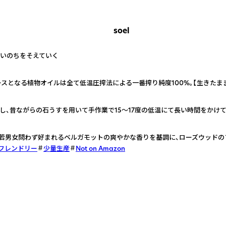
soel
 暮らしにいのちをそえていく
ベースとなる植物オイルは全て低温圧搾法による一番搾り純度100%。【生きた
し、昔ながらの石うすを用いて手作業で15〜17度の低温にて長い時間をかけ
若男女問わず好まれるベルガモットの爽やかな香りを基調に、ローズウッドの
フレンドリー
少量生産
Not on Amazon