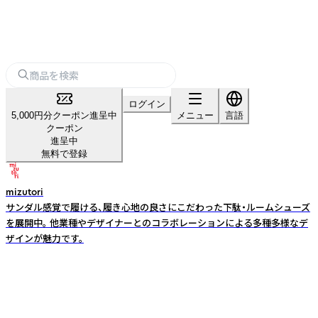
ログイン
5,000円分クーポン進呈中
メニュー
言語
クーポン
進呈中
無料で登録
mizutori
サンダル感覚で履ける、履き心地の良さにこだわった下駄・ルームシューズ
を展開中。 他業種やデザイナーとのコラボレーションによる多種多様なデ
ザインが魅力です。