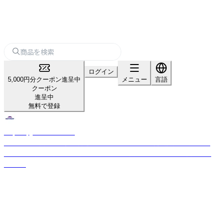
ログイン
5,000円分クーポン進呈中
メニュー
言語
クーポン
進呈中
無料で登録
Raymay_home＆office
「パーソナル文具の新価値創造」をスローガンのもと、商品開発を行ってお
ります。 お客様の開業や集客をサポートする文房具を幅広く取り揃えてお
ります。