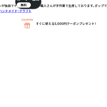
無料
ンが独自でデザインし、韓国で職人さんが手作業で生産しております。ポップで
ハンドメイド・クラフト
すぐに使える5,000円クーポンプレゼント！