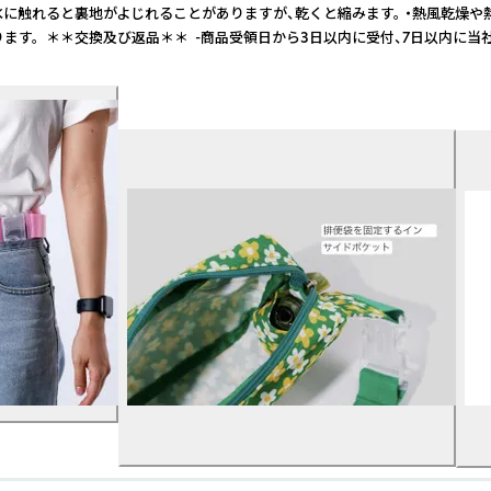
い。 ・水に触れると裏地がよじれることがありますが、乾くと縮みます。 ・熱風
す。 ＊＊交換及び返品＊＊ -商品受領日から3日以内に受付、7日以内に当社