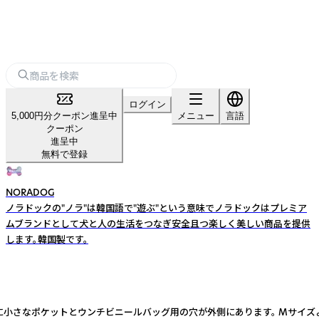
ログイン
5,000円分クーポン進呈中
メニュー
言語
クーポン
進呈中
無料で登録
NORADOG
ノラドックの"ノラ"は韓国語で"遊ぶ"という意味でノラドックはプレミア
ムブランドとして犬と人の生活をつなぎ安全且つ楽しく美しい商品を提供
します。韓国製です。
 バッグには内側に小さなポケットとウンチビニールバッグ用の穴が外側にあります