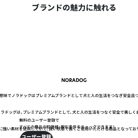
ブランドの魅力に触れる
NORADOG
いう意味でノラドックはプレミアムブランドとして犬と人の生活をつなぎ安全且
ラドッグは、プレミアムブランドとして、犬と人の生活をつなぐ安全で美しく自
無料のユーザー登録で
すべての商品の卸価格・取引条件をチェックできます！
に強い素材を使用していて、良い状態で長くご使用いただける商品となっており
ユーザー登録