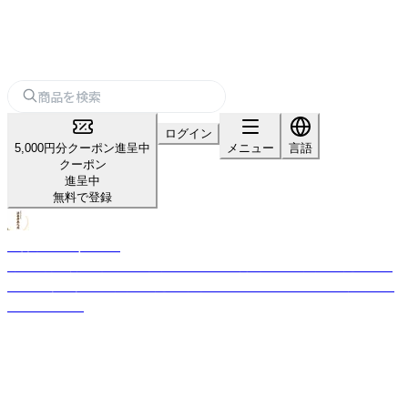
ログイン
5,000円分クーポン進呈中
メニュー
言語
クーポン
進呈中
無料で登録
法善寺あられ/ふじや
弊社は創業以来、原料のもち米にこだわった商品を作る米菓の製造メーカ
ーです。 多種多様は米菓を製造し、独自の企画、デザインで楽しい売場を提
案いたします。