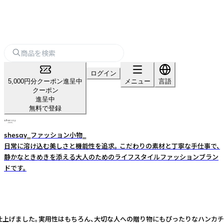
ログイン
5,000円分クーポン進呈中
メニュー
言語
クーポン
進呈中
無料で登録
shesay‗ファッション小物‗
日常に溶け込む美しさと機能性を追求。 こだわりの素材と丁寧な手仕事で、
静かなときめきを添える大人のためのライフスタイルファッションブラン
ドです。
枚に仕上げました。実用性はもちろん、大切な人への贈り物にもぴったりなハン