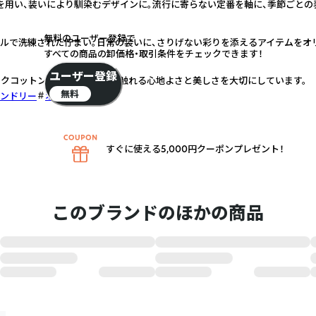
を用い、装いにより馴染むデザインに。流行に寄らない定番を軸に、季節ごとの
無料のユーザー登録で
プルで洗練された佇まい。日常の装いに、さりげない彩りを添えるアイテムをオ
すべての商品の卸価格・取引条件をチェックできます！
ユーザー登録
クコットン、リネンなど、肌に触れる心地よさと美しさを大切にしています。
無料
ンドリー
オーガニック
すぐに使える5,000円クーポンプレゼント！
このブランドのほかの商品