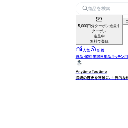
5,000円分クーポン進呈中
クーポン
進呈中
無料で登録
人気
新着
食品・飲料
美容
日用品
キッチン
Anytime Teatime
長崎の歴史を背景に、世界的な