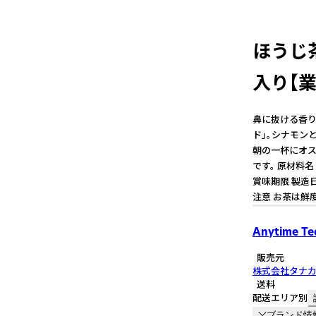
ほうじ
入り【業
鼻に抜ける香り
ド」。シナモン
朝の一杯にオス
です。 原材料名 
賞味期限 製造
注意 お茶は鮮
Anytime Te
販売元
株式会社タナ
送料
配送エリア別
ブランド情