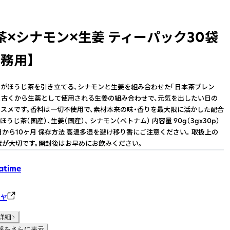
茶×シナモン×生姜 ティーパック30袋
務用】
がほうじ茶を引き立てる、シナモンと生姜を組み合わせた「日本茶ブレン
と古くから生薬として使用される生姜の組み合わせで、元気を出したい日の
スメです。香料は一切不使用で、素材本来の味・香りを最大限に活かした配合
ほうじ茶（国産）、生姜（国産）、 シナモン（ベトナム） 内容量 90g（3gx30p）
日から10ヶ月 保存方法 高温多湿を避け移り香にご注意ください。 取扱上の
度が大切です。開封後はお早めにお飲みください。
atime
カヤ
詳細
報をさらに表示