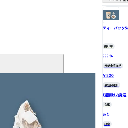
ティーパック5
掛け率
??? %
希望小売価格
￥800
最短発送日
1週間以内発送
在庫
あり
税率