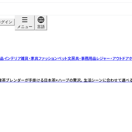
ログイン
メニュー
言語
用品
インテリア雑貨・家具
ファッション
ペット
文房具・事務用品
レジャー・アウトドア
ホ
緑茶ブレンダーが手掛ける日本茶×ハーブの贅沢。 生活シーンに合わせて選べ