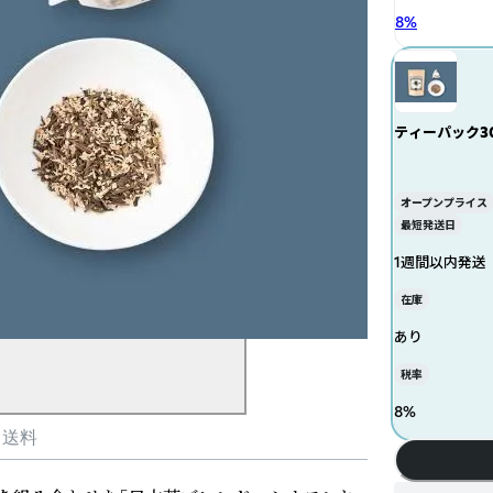
8
%
ティーパック3
オープンプライス
最短発送日
1週間以内発送
在庫
あり
税率
8
%
・送料