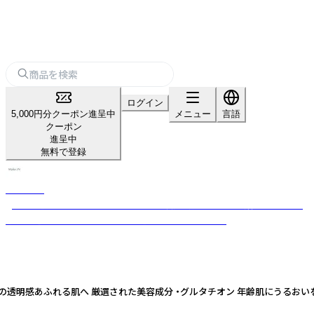
ログイン
5,000円分クーポン進呈中
メニュー
言語
クーポン
進呈中
無料で登録
Make.iN
gooods【2025年上半期】ベストコスメ決定！特集に掲載 種類が豊富で、お
肌別に選べるスキンケアブランド【Make.iNシリーズ】
ぷりの透明感あふれる肌へ 厳選された美容成分 ・グルタチオン 年齢肌にうる