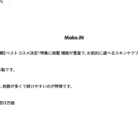
Make.iN
年上半期】ベストコスメ決定！特集に掲載 種類が豊富で、お肌別に選べるスキンケアブラ
本製です。
、枚数が多くて続けやすいのが特徴です。
13万個