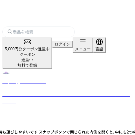
ログイン
5,000円分クーポン進呈中
メニュー
言語
クーポン
進呈中
無料で登録
Raymay_home＆office
「パーソナル文具の新価値創造」をスローガンのもと、商品開発を行ってお
ります。 お客様の開業や集客をサポートする文房具を幅広く取り揃えてお
ります。
で持ち運びしやすいです スナップボタンで閉じられた内側を開くと、中にも2