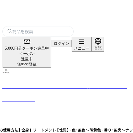
ログイン
5,000円分クーポン進呈中
メニュー
言語
クーポン
進呈中
無料で登録
生活の木
「自然」「健康」「楽しさ」のある生活を日本に提案・普及し続けてきた、ライ
フスタイルカンパニー。 厳選したハーブや精油などをもとに品質の高い商
品をお届けします。
】 全身トリートメント 【性質】 ・色：無色～薄黄色 ・香り：無臭～ナッツ調の香