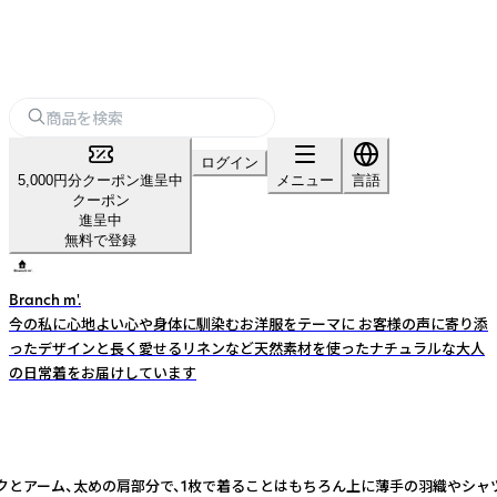
ログイン
5,000円分クーポン進呈中
メニュー
言語
クーポン
進呈中
無料で登録
Branch m'.
今の私に心地よい心や身体に馴染むお洋服をテーマに お客様の声に寄り添
ったデザインと長く愛せるリネンなど天然素材を使ったナチュラルな大人
の日常着をお届けしています
ックとアーム、太めの肩部分で、1枚で着ることはもちろん上に薄手の羽織やシ