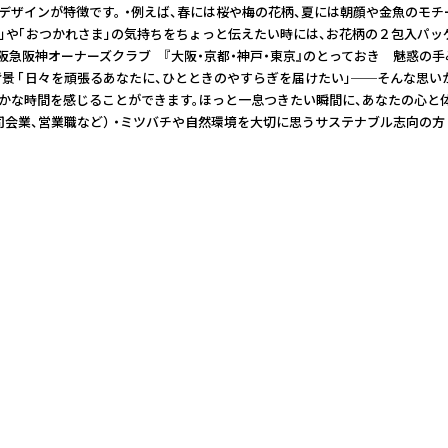
インが特徴です。 ・例えば、春には桜や梅の花柄、夏には朝顔や金魚のモチーフ
」や「おつかれさま」の気持ちをちょっと伝えたい時には、お花柄の２包入パッケ
月 阪急阪神オーナーズクラブ 『大阪・京都・神戸・東京』のとっておき 魅惑の
の背景 「日々を頑張るあなたに、ひとときのやすらぎを届けたい」──そんな
穏やかな時間を感じることができます。ほっと一息つきたい瞬間に、あなたの心と
司会業、営業職など） ・ミツバチや自然環境を大切に思うサステナブル志向の方