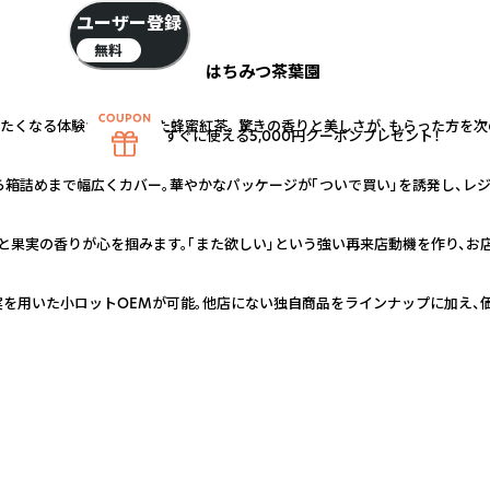
ユーザー登録
無料
はちみつ茶葉園
りたくなる体験から生まれた蜂蜜紅茶。 驚きの香りと美しさが、もらった方を
すぐに使える5,000円クーポンプレゼント！
から箱詰めまで幅広くカバー。華やかなパッケージが「ついで買い」を誘発し、
蜜と果実の香りが心を掴みます。「また欲しい」という強い再来店動機を作り、
の果実を用いた小ロットOEMが可能。他店にない独自商品をラインナップに加え