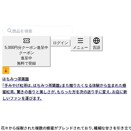
ログイン
5,000円分クーポン進呈中
メニュー
言語
クーポン
進呈中
無料で登録
はちみつ茶葉園
『手みやげ紅茶は、はちみつ茶葉園』また贈りたくなる体験から生まれた蜂
蜜紅茶。 驚きの香りと美しさが、もらった方を次の送り手に変え、お店に新
しいファンを運びます。
は、花々から採取された複数の蜂蜜がブレンドされており、繊細な甘さを引き