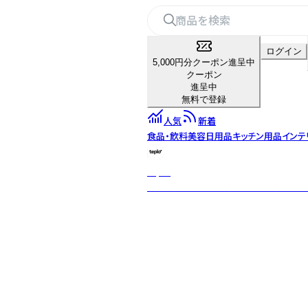
ログイン
5,000円分クーポン進呈中
クーポン
進呈中
無料で登録
人気
新着
食品・飲料
美容
日用品
キッチン用品
インテ
teplo
日本・米国・インドを拠点とするグロー