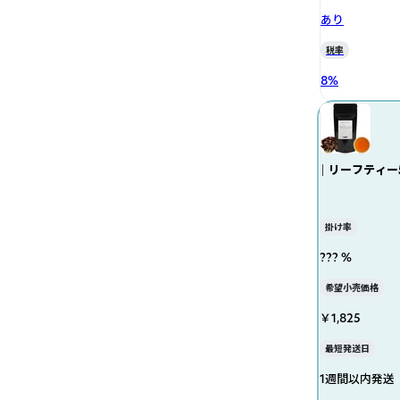
あり
税率
8
%
｜ リーフティー
掛け率
??? %
希望小売価格
￥1,825
最短発送日
1週間以内発送