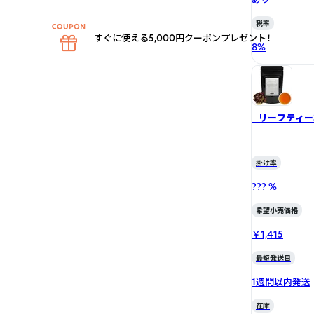
税率
すぐに使える5,000円クーポンプレゼント！
8
%
｜ リーフティ
掛け率
??? %
希望小売価格
￥1,415
最短発送日
1週間以内発送
在庫