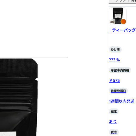
｜ ティーバッグ
掛け率
??? %
希望小売価格
￥575
最短発送日
1週間以内発送
在庫
あり
税率