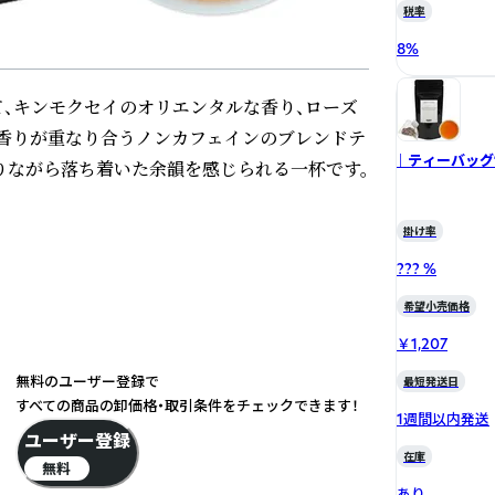
税率
8
%
、キンモクセイのオリエンタルな香り、ローズ
香りが重なり合うノンカフェインのブレンドテ
｜ ティーバッグ
りながら落ち着いた余韻を感じられる一杯です。
掛け率
??? %
希望小売価格
￥1,207
無料のユーザー登録で
最短発送日
すべての商品の卸価格・取引条件をチェックできます！
1週間以内発送
ユーザー登録
在庫
無料
あり