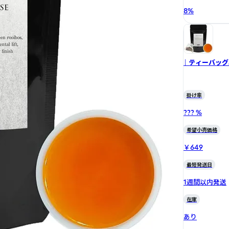
8
%
｜ ティーバッグ
掛け率
??? %
希望小売価格
￥649
最短発送日
1週間以内発送
在庫
あり