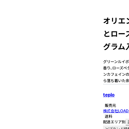
オリエ
とロー
グラム
グリーンルイボ
香り、ローズペ
ンカフェインの
ら落ち着いた余
teplo
販売元
株式会社LOAD
送料
配送エリア別
ブランド情