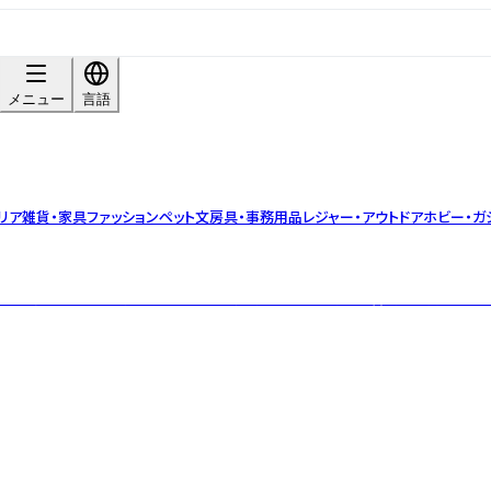
メニュー
言語
リア雑貨・家具
ファッション
ペット
文房具・事務用品
レジャー・アウトドア
ホビー・ガ
バルティーブランド。小ロット・OEM対応可。茶葉の目利きと香料不使用のブレ