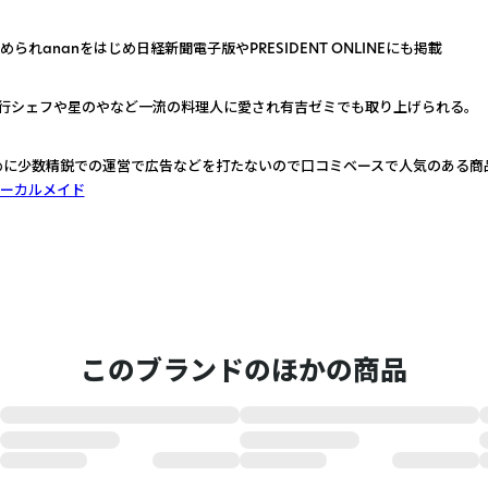
れananをはじめ日経新聞電子版やPRESIDENT ONLINEにも掲載
行シェフや星のやなど一流の料理人に愛され有吉ゼミでも取り上げられる。
めに少数精鋭での運営で広告などを打たないので口コミベースで人気のある商
ーカルメイド
このブランドのほかの商品