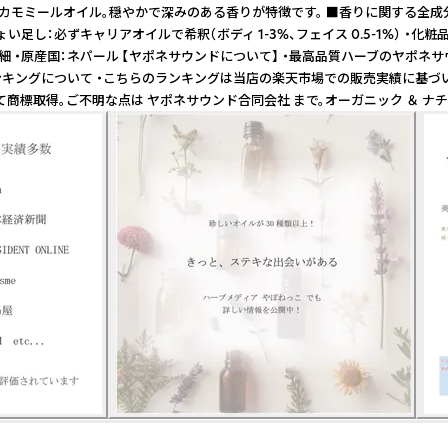
カモミールオイル。穏やかで深みのある香りが特徴です。 ■香りに関する全成分分析 
ルなどにちょい足し：必ずキャリアオイルで希釈（ボディ 1-3%、フェイス 0.5
産国：ネパール 【ヤポネサウンドについて】 ・最高品質ハーブのヤポネサウン
※ランキングについて ・こちらのランキングは当店の楽天市場での販売実績に基づ
して商標取得。ご不明な点は ヤポネサウンド合同会社 まで。オーガニック ＆ ナ