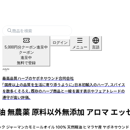
ログイン
5,000円分クーポン進呈中
メニュー
言語
クーポン
進呈中
無料で登録
最高品質ハーブのヤポネサウンド合同会社
「国産以上の品質を生活に寄り添うように」日本初輸入のハーブ、スパイス
を数多くそろえ、既存のハーブ商品と一線を画す表示やフェアトレードの
遵守が高い評価。
% 天然 精油 無農薬 原料以外無添加 アロ
カモミールオイル 100% 天然精油 ヒマラヤ産 ヤポネサウンド 【商品説明】