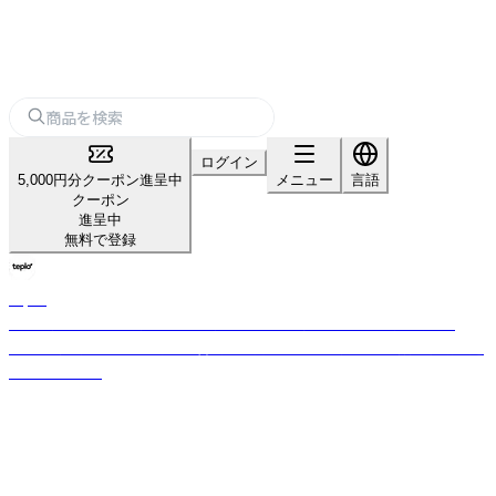
ログイン
5,000円分クーポン進呈中
メニュー
言語
クーポン
進呈中
無料で登録
teplo
日本・米国・インドを拠点とするグローバルティーブランド。小ロット・
OEM対応可。茶葉の目利きと香料不使用のブレンド力で全国数百店舗に選
ばれています。