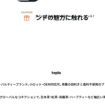
ブランドの魅力に触れる
すぐに使える5,000円クーポンプレゼント！
teplo
ーバルティーブランド。小ロット・OEM対応可。茶葉の目利きと香料不使用の
むグローバルなコネクションで、日本茶・紅茶・烏龍茶・ハーブティーなど幅広い