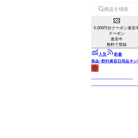
5,000円分クーポン進呈
クーポン
進呈中
無料で登録
人気
新着
食品・飲料
美容
日用品
キッ
USA GENERAL STORE
古き良きビンテージテイ