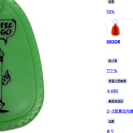
税率
10
%
002OR
掛け率
??? %
希望小売価格
￥480
最短発送日
2~3営業日内
在庫
あり