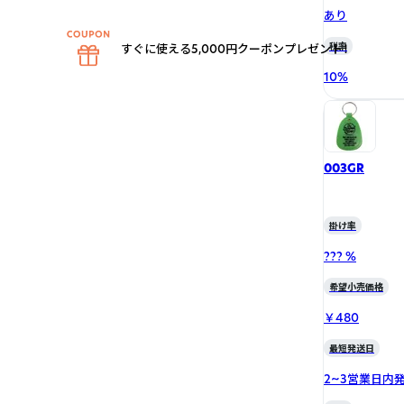
あり
税率
すぐに使える5,000円クーポンプレゼント！
10
%
003GR
掛け率
??? %
希望小売価格
￥480
最短発送日
2~3営業日内