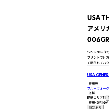
USA T
アメリカ
006G
1960?70
プリントで片方
て配られており
USA GENER
販売元
ブルーヴォー
送料
配送エリア別
販売・取引条
設定あり