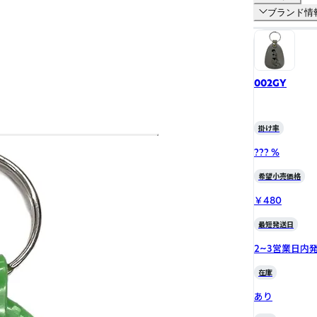
ブランド情
002GY
掛け率
??? %
希望小売価格
￥480
最短発送日
2~3営業日内
在庫
あり