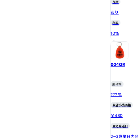
在庫
あり
税率
10
%
004OR
掛け率
??? %
希望小売価格
￥480
最短発送日
2~3営業日内