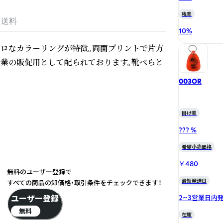
税率
・送料
10
%
レトロなカラーリングが特徴。両面プリントで片方
企業の販促用として配られております。靴べらと
003OR
掛け率
??? %
希望小売価格
￥480
無料のユーザー登録で
最短発送日
すべての商品の卸価格・取引条件をチェックできます！
ユーザー登録
2~3営業日内
無料
在庫