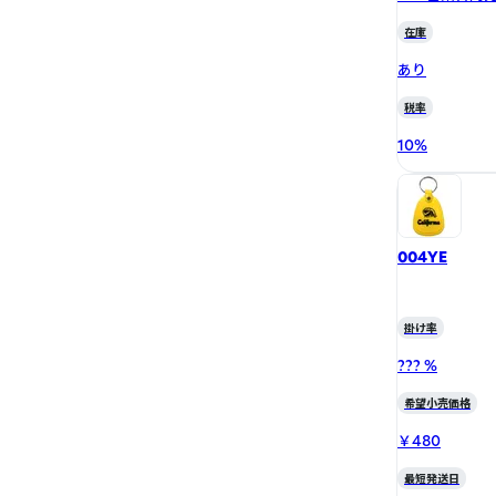
在庫
あり
税率
10
%
004YE
掛け率
??? %
希望小売価格
￥480
最短発送日