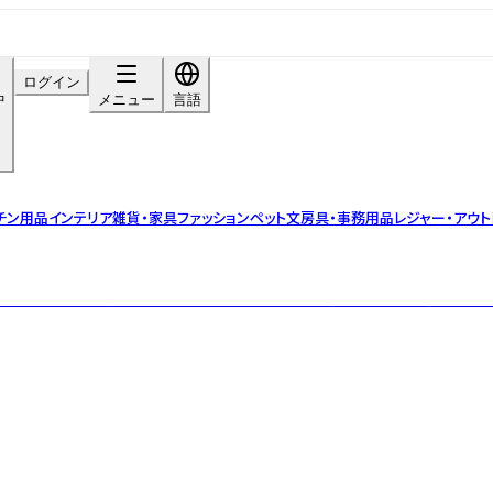
ログイン
中
メニュー
言語
チン用品
インテリア雑貨・家具
ファッション
ペット
文房具・事務用品
レジャー・アウト
ストのデザインを現代的なテイストを加えることで、唯一無二のプロダクトへと