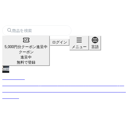
ログイン
5,000円分クーポン進呈中
メニュー
言語
クーポン
進呈中
無料で登録
山口ごま本舗
ごまの専門メーカー。昔ながらの低温圧搾製法で搾油したごま本来の旨味
を引き出した体に優しいごま油とごまにこだわったごまの加工品を製造し
ています。