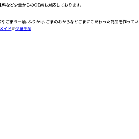
味料など少量からのOEMも対応しております。
ズやごまラー油、ふりかけ、ごまのおからなどごまにこだわった商品を作ってい
メイド
少量生産