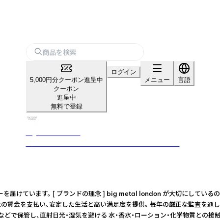
ログイン
5,000円分クーポン進呈中
メニュー
言語
クーポン
進呈中
無料で登録
big metal london
英国ロンドン発の サステナブルアクセサリーブランド
クセサリーを届けています。 [ ブランドの理念 ] big metal london
賃金を支払い、安定した生活と高い満足度を提供。 毎年の厳正な監査を通して、倫
ックスなどで保管し、直射日光・湿気を避ける 水・香水・ローション・化学物質との