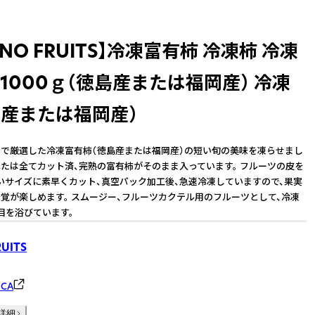
ONO FRUITS】冷凍富有柿 冷凍柿 冷凍
 1000ｇ（徳島産または福岡産） 冷凍
島産または福岡産）
で厳選した冷凍富有柿（徳島産または福岡産）の短い旬の美味を凍らせまし
へたは全てカット済、完熟の富有柿がそのまま入っています。 フルーツの皮を
いサイズに素早くカット、真空パック加工後、急速冷凍していますので、果実
覚が楽しめます。 スムージー、フルーツカクテル用のフルーツとして、冷凍
目を浴びています。
UITS
CA
詳細