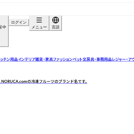
ログイン
呈中
メニュー
言語
ッチン用品
インテリア雑貨・家具
ファッション
ペット
文房具・事務用品
レジャー・ア
S】は、NORUCA.comの冷凍フルーツのブランド名です。