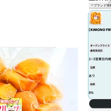
ブランド情
【KIMONO FRUIT
岡産） 冷凍柿
オープンプライス
最短発送日
2~3営業日内
在庫
あり
税率
8
%