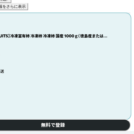
報をさらに表示
S】冷凍富有柿 冷凍柿 冷凍柿 国産 1000ｇ（徳島産または福
（徳島産または福岡産）
発送
無料で登録