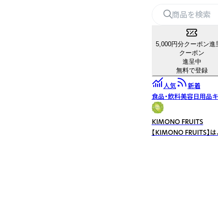
5,000円分クーポン進
クーポン
進呈中
無料で登録
人気
新着
食品・飲料
美容
日用品
キ
KIMONO FRUITS
【KIMONO FRUIT