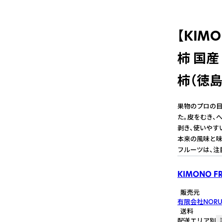
【KIM
柿 国産
柿（徳
果物のプロの目
た。皮をむき、
剥き、使いやす
本来の風味と味
フルーツは、注
KIMONO FR
販売元
有限会社NORU
送料
配送エリア別