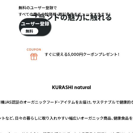
無料のユーザー登録で
すべての商品の卸価格・取引条件をチェックできます！
ブランドの魅力に触れる
ユーザー登録
無料
すぐに使える5,000円クーポンプレゼント！
KURASHI natural
有機JAS認証のオーガニックフード・アイテムをお届け。サステナブルで健康
メントなど、日々の暮らしに取り入れやすい幅広いオーガニック商品、健康食品を