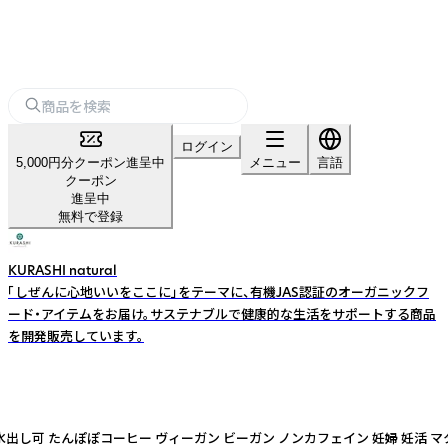
ログイン
5,000円分クーポン進呈中
メニュー
言語
クーポン
進呈中
無料で登録
KURASHI natural
「しぜんに心地いいをここに」をテーマに、有機JAS認証のオーガニックフ
ード・アイテムをお届け。サステナブルで健康的な生活をサポートする商品
を開発販売しています。
ッグ 水出し可 たんぽぽコーヒー ヴィーガン ビーガン ノンカフェイン 妊婦 妊