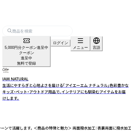
ログイン
5,000円分クーポン進呈中
メニュー
言語
クーポン
進呈中
無料で登録
IAM NATURAL
生活にやすらぎと心地よさを届ける「アイエーエム ナチュラル」色彩豊かな
キッズ・ペット・アウトドア用品で、インテリアにも馴染むアイテムをお届
けします。
彩なシーンで活躍します。 ＜商品の特徴と魅力＞ 両面撥水加工：表裏両面に撥