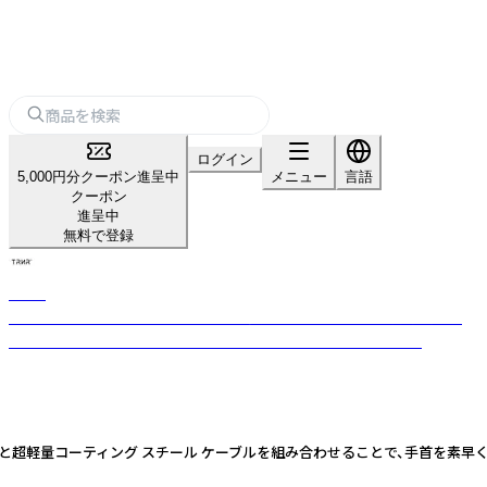
ログイン
5,000円分クーポン進呈中
メニュー
言語
クーポン
進呈中
無料で登録
TRNR
心と体のつながりをコンセプトに、フィットネス・リカバリー用備品を提
供。 オーストラリアのシドニー生まれのライフスタイルブランド。
アリングと超軽量コーティング スチール ケーブルを組み合わせることで、手首を