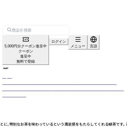
ログイン
5,000円分クーポン進呈中
メニュー
言語
クーポン
進呈中
無料で登録
teplo
日本・米国・インドを拠点とするグローバルティーブランド。小ロット・
OEM対応可。茶葉の目利きと香料不使用のブレンド力で全国数百店舗に選
ばれています。
茶を味わっているという満足感をもたらしてくれる緑茶です。 茶葉の特性を活かす