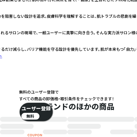
力を阻害しない設計を追求。皮膚科学を理解することは、肌トラブルの悲劇を繰
られるサロンの現場で、一般ユーザーに真摯に向き合う。そんな実力派サロン様
きるだけ減らし、バリア機能を守る設計を優先しています。肌が本来もつ「自力」
ト
無料のユーザー登録で
すべての商品の卸価格・取引条件をチェックできます！
このブランドのほかの商品
ユーザー登録
無料