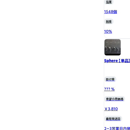
在庫
1548個
税率
10
%
Sphere 【単品
掛け率
??? %
希望小売価格
￥3,810
最短発送日
2~3営業日内