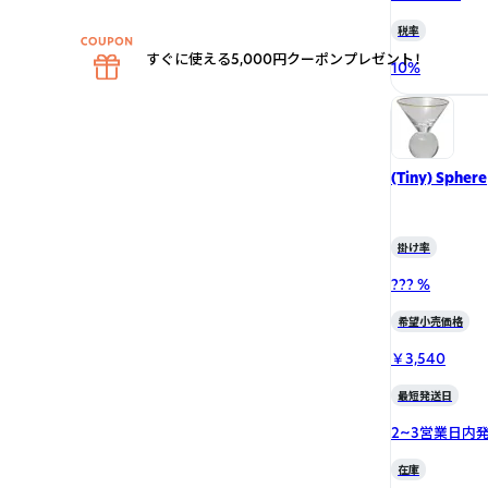
税率
すぐに使える5,000円クーポンプレゼント！
10
%
(Tiny) Sphere
掛け率
??? %
希望小売価格
￥3,540
最短発送日
2~3営業日内
在庫