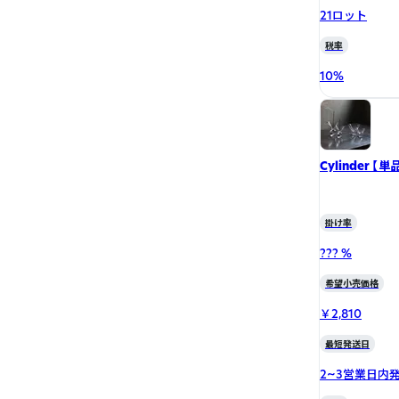
21ロット
税率
10
%
Cylinder 【単
掛け率
??? %
希望小売価格
￥2,810
最短発送日
2~3営業日内