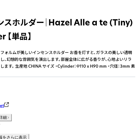
ホルダー｜Hazel Alle a te (Tiny)
er 【単品】
フォルムが美しいインセンスホルダー お香を灯すと、ガラスの美しい透明
し、幻想的な雰囲気を演出します。部屋全体に広がる香りが、心地よいリラ
。 生産地 CHINA サイズ ・Cylinder：Φ110 x H90 mm ・穴径：3mm 素
et
詳細
件
報をさらに表示