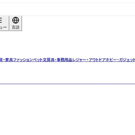
ュー
言語
貨・家具
ファッション
ペット
文房具・事務用品
レジャー・アウトドア
ホビー・ガジェッ
完全さで新しい物語を提案。感性を揺さぶるディスコードと洗練を両立し、空