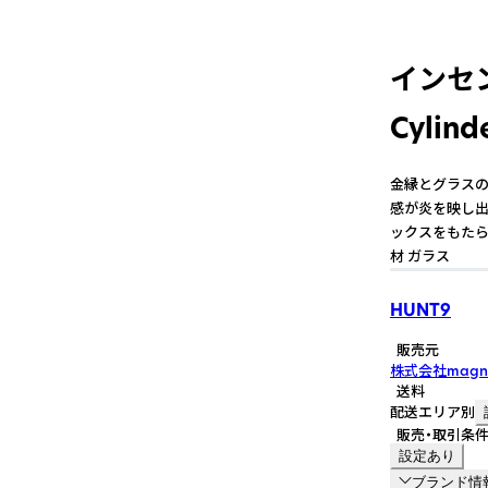
インセンス
Cylind
金縁とグラスの
感が炎を映し出
ックスをもたらします
材 ガラス
HUNT9
販売元
株式会社magn
送料
配送エリア別
販売・取引条
設定あり
ブランド情