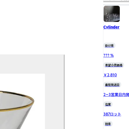
Cylinder
掛け率
??? %
希望小売価格
￥2,810
最短発送日
2~3営業日内
在庫
387ロット
税率