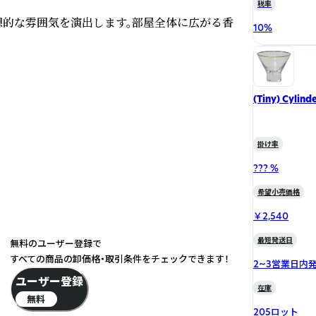
税率
想的な雰囲気を演出します。部屋全体に広がる香
10
%
(Tiny) Cylind
掛け率
??? %
希望小売価格
￥2,540
最短発送日
無料のユーザー登録で
すべての商品の卸価格・取引条件をチェックできます！
2~3営業日内
ユーザー登録
在庫
無料
205ロット