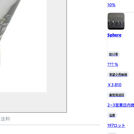
10
%
Sphere
掛け率
??? %
希望小売価格
￥3,810
最短発送日
2~3営業日内
在庫
・送料
197ロット