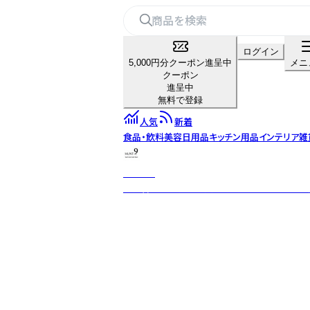
ログイン
5,000円分クーポン進呈中
メニ
クーポン
進呈中
無料で登録
人気
新着
食品・飲料
美容
日用品
キッチン用品
インテリア雑
HUNT9
世界各地の素材と異文化を融合し、意図した不