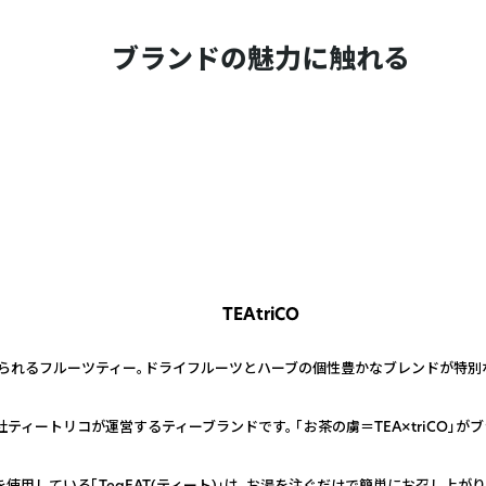
ブランドの魅力に触れる
TEAtriCO
食べられるフルーツティー。ドライフルーツとハーブの個性豊かなブレンドが特別な
ィートリコが運営するティーブランドです。 「お茶の虜＝TEA×triCO」が
使用している「TeaEAT(ティート)」は、お湯を注ぐだけで簡単にお召し上が