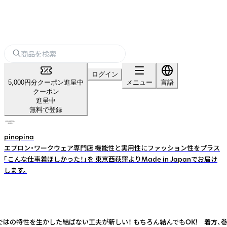
ログイン
5,000円分クーポン進呈中
メニュー
言語
クーポン
進呈中
無料で登録
pinopina
エプロン・ワークウェア専門店 機能性と実用性にファッション性をプラス
「こんな仕事着ほしかった！」を 東京西荻窪よりMade in Japanでお届け
します。
の特性を生かした結ばない工夫が新しい！ もちろん結んでもOK! 着方、巻