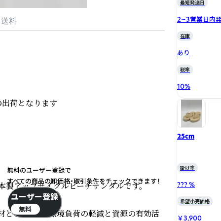
最短発送日
2~3営業日内
・送料
在庫
あり
税率
10
%
の出荷となります

25cm
掛け率
無料のユーザー登録で
すべての商品の卸価格・取引条件をチェックできます！
本製アップサイクルビーチサンダルです。

??? %
ユーザー登録
希望小売価格
無料
材として活用。環境負荷の軽減と資源の有効活
￥3,900