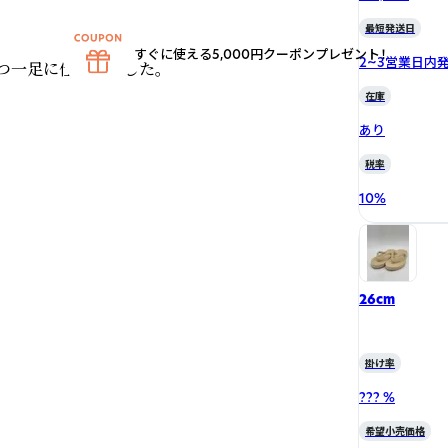
最短発送日
すぐに使える5,000円クーポンプレゼント！
2~3営業日内
一足に仕上げました。

在庫
あり
税率
10
%
26cm
掛け率
??? %
希望小売価格