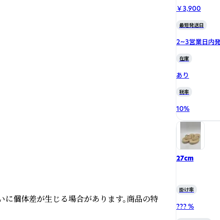
￥3,900
最短発送日
2~3営業日内
在庫
あり
税率
10
%
27cm
掛け率
いに個体差が生じる場合があります。商品の特
??? %