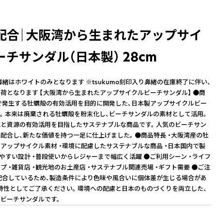
配合｜大阪湾から生まれたアップサイ
チサンダル（日本製） 28cm
※鼻緒はホワイトのみとなります ※tsukumo刻印入り鼻緒の在庫終了に伴い、
荷となります 【大阪湾から生まれたアップサイクルビーチサンダル】 ●商
で発生する牡蠣殻の有効活用を目的に開発した、日本製アップサイクルビー
。 本来は廃棄される牡蠣殻を粉末化し、ビーチサンダルの素材として活用。
と資源の有効活用を目指したサステナブルな商品です。 人気のビーチサン
配合し、新たな価値を持つ一足に仕上げました。 ●商品特長 ・大阪湾産の牡
アップサイクル素材 ・環境に配慮したサステナブルな商品 ・日本国内で製
きやすい設計 ・普段使いからレジャーまで幅広く活躍 ●ご利用シーン ・ライフ
プ ・雑貨店 ・観光地のお土産店 ・サステナブル関連売場 ・ギフト需要 ●ご注
配合しているため、製造条件により色味や風合いに個体差が生じる場合があ
特性としてご了承ください。 環境への配慮と日本のものづくりを両立した、
ビーチサンダルです。