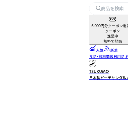
5,000円分クーポン進
クーポン
進呈中
無料で登録
人気
新着
食品・飲料
美容
日用品
キ
TSUKUMO
日本製ビーチサンダルメ