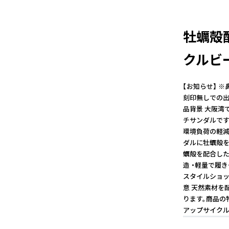
牡蠣殻
クルビー
【お知らせ】 
刻印無しでの出
品背景 大阪湾
チサンダルです
環境負荷の軽減
ダルに牡蠣殻を
蠣殻を配合した
造 ・軽量で履
スタイルショッ
意 天然素材を
ります。商品の
アップサイクル