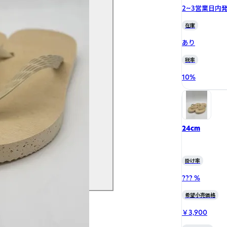
2~3営業日内
在庫
あり
税率
10
%
24cm
掛け率
??? %
希望小売価格
￥3,900