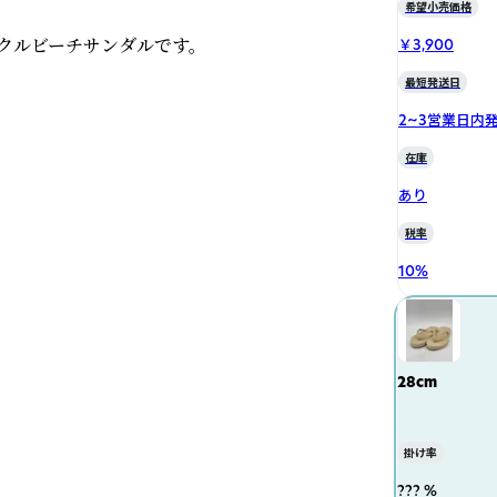
希望小売価格
クルビーチサンダルです。
￥3,900
最短発送日
2~3営業日内
在庫
あり
税率
10
%
28cm
掛け率
??? %