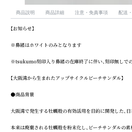
商品説明
商品詳細
注意・免責事項
配送
【お知らせ】

※鼻緒はホワイトのみとなります

※tsukumo刻印入り鼻緒の在庫終了に伴い、刻印無しで
【大阪湾から生まれたアップサイクルビーチサンダル】

●商品背景

大阪湾で発生する牡蠣殻の有効活用を目的に開発した、日
本来は廃棄される牡蠣殻を粉末化し、ビーチサンダルの素