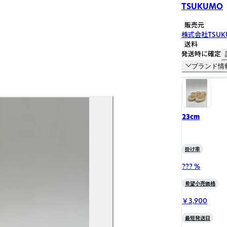
TSUKUMO
販売元
株式会社TSUK
送料
発送時に確定
ブランド情
23cm
掛け率
??? %
希望小売価格
￥3,900
最短発送日