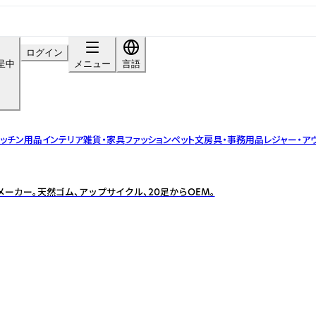
ログイン
呈中
メニュー
言語
ッチン用品
インテリア雑貨・家具
ファッション
ペット
文房具・事務用品
レジャー・ア
ーカー。天然ゴム、アップサイクル、20足からOEM。