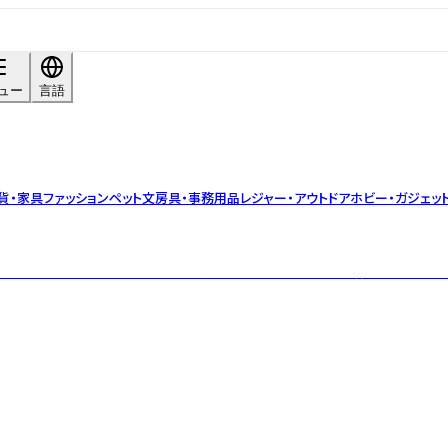
ュー
言語
貨・家具
ファッション
ペット
文房具・事務用品
レジャー・アウトドア
ホビー・ガジェッ
完全さで新しい物語を提案。感性を揺さぶるディスコードと洗練を両立し、空