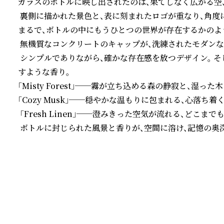
ガラスのボトルに映し出されたのは、果てしなく広がる空、
 裏側に描かれた景色と、表に刻まれたロゴが重なり、角度に
まるで、ボトルの中にもうひとつの世界が存在するかのよう
 無機質なコンクリートのキャップが、洗練されたモダンな
 シンプルでありながら、確かな存在感を放つデザイン。 
すような香り。 

「Misty Forest」──霧が立ち込める森の静寂と、湿った木
「Cozy Musk」──穏やかな温もりに包まれる、心落ち着
 「Fresh Linen」──澄みきった空気が流れる、どこまで
 ボトルに封じられた風景と香りが、空間に溶け、記憶の奥
続きを読む