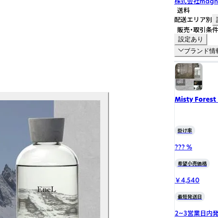
株式会社magn
送料
配送エリア別
販売・取引条
設定あり
ブランド情
Misty Fores
掛け率
??? %
希望小売価格
￥4,540
最短発送日
2~3営業日内