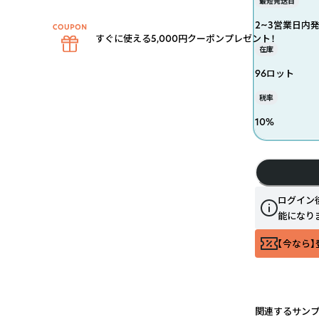
最短発送日
2~3営業日内
すぐに使える5,000円クーポンプレゼント！
在庫
96ロット
税率
10
%
ログイン
能になり
【今なら】
関連するサン