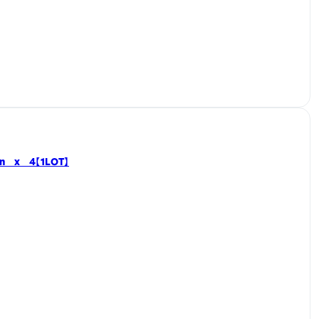
en x 4【1LOT】