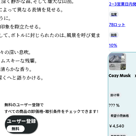
深く静かな森、そして雄大な山岳。

2~3営業日内
よって異なる表情を見せる。 

在庫
に。

78ロット
印象を際立たせる。

そして、ボトルに封じられたのは、風景を呼び覚ま
税率
10
%
々の深い息吹。 

くムスキーな残響。

も清らかな香り。

Cozy Musk 
深くへと語りかける。
掛け率
無料のユーザー登録で
??? %
すべての商品の卸価格・取引条件をチェックできます！
希望小売価格
ユーザー登録
￥4,540
無料