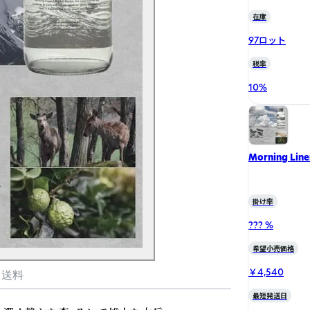
在庫
97ロット
税率
10
%
Morning Lin
掛け率
??? %
希望小売価格
￥4,540
・送料
最短発送日