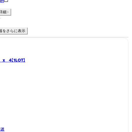
et
詳細
件
報をさらに表示
t x 4【1LOT】
発送