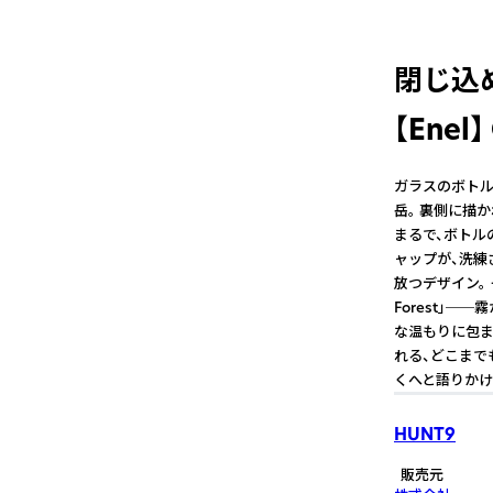
閉じ込
【Enel
ガラスのボトル
岳。 裏側に描
まるで、ボトル
ャップが、洗練
放つデザイン。 
Forest」─
な温もりに包まれ
れる、どこまで
くへと語りかけ
HUNT9
販売元