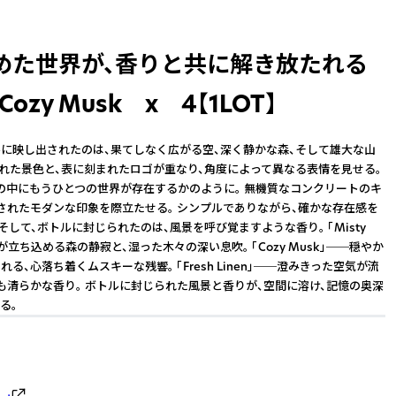
めた世界が、香りと共に解き放たれる
】 Cozy Musk x 4【1LOT】
に映し出されたのは、果てしなく広がる空、深く静かな森、そして雄大な山
かれた景色と、表に刻まれたロゴが重なり、角度によって異なる表情を見せる。
の中にもうひとつの世界が存在するかのように。 無機質なコンクリートのキ
されたモダンな印象を際立たせる。 シンプルでありながら、確かな存在感を
そして、ボトルに封じられたのは、風景を呼び覚ますような香り。 「Misty
─霧が立ち込める森の静寂と、湿った木々の深い息吹。 「Cozy Musk」──穏やか
る、心落ち着くムスキーな残響。 「Fresh Linen」──澄みきった空気が流
も清らかな香り。 ボトルに封じられた風景と香りが、空間に溶け、記憶の奥深
る。