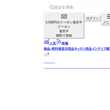
ログイン
5,000円分クーポン進呈中
メニ
クーポン
進呈中
無料で登録
人気
新着
食品・飲料
美容
日用品
キッチン用品
インテリア雑
HUNT9
世界各地の素材と異文化を融合し、意図した不