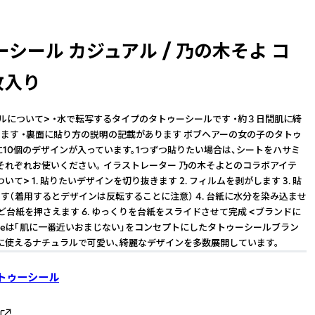
シール カジュアル / 乃の木そよ コ
枚入り
ルについて> ・水で転写するタイプのタトゥーシールです ・約３日間肌に綺
ます ・裏面に貼り方の説明の記載があります ボブヘアーの女の子のタトゥ
枚に10個のデザインが入っています。1つずつ貼りたい場合は、シートをハサミ
それぞれお使いください。 イラストレーター 乃の木そよとのコラボアイテ
ついて> 1. 貼りたいデザインを切り抜きます 2. フィルムを剥がします 3. 貼
す（着用するとデザインは反転することに注意） 4. 台紙に水分を染み込ませ
秒ほど台紙を押さえます 6. ゆっくりを台紙をスライドさせて完成 <ブランドに
odoreは「肌に一番近いおまじない」をコンセプトにしたタトゥーシールブラン
に使えるナチュラルで可愛い、綺麗なデザインを多数展開しています。
- タトゥーシール