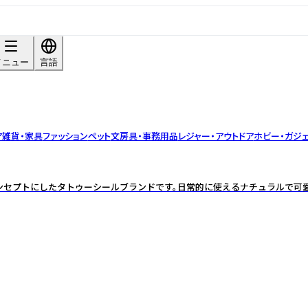
メニュー
言語
ア雑貨・家具
ファッション
ペット
文房具・事務用品
レジャー・アウトドア
ホビー・ガジェ
」をコンセプトにしたタトゥーシールブランドです。日常的に使えるナチュラルで可