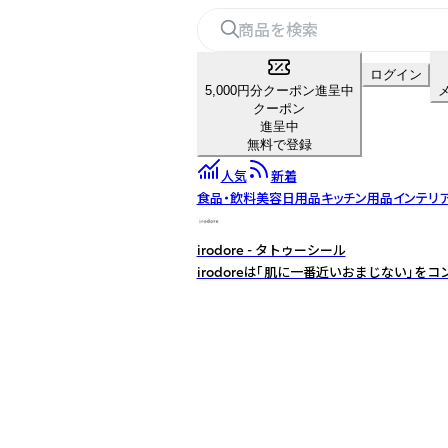
ログイン
5,000円分クーポン進呈中
クーポン
進呈中
無料で登録
人気
新着
食品・飲料
美容
日用品
キッチン用品
インテリ
irodore - タトゥーシール
irodoreは「肌に一番近いおまじない