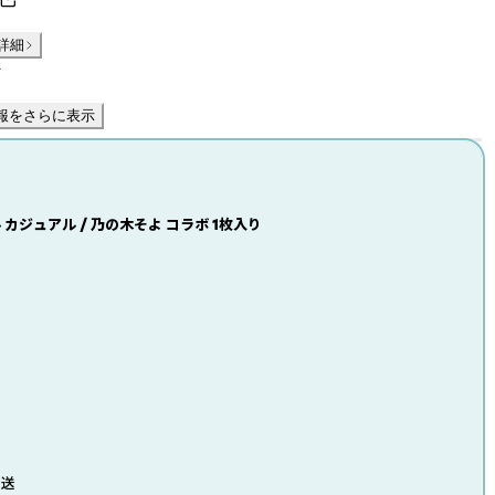
詳細
件
報をさらに表示
カジュアル / 乃の木そよ コラボ 1枚入り
発送