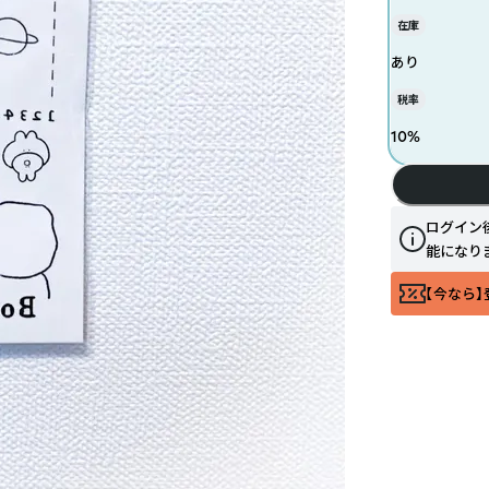
在庫
あり
税率
10
%
ログイン
能になり
【今なら】