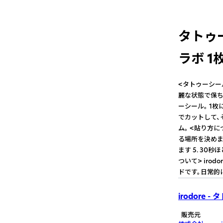
タトゥー
ラボ 1
<タトゥーシー
麗な状態で保ち
ーシール。 1
でカットして、
ム。 <貼り方に
る場所を決めま
ます 5. 30
ついて> ir
ドです。日常的
irodore 
販売元