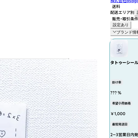
株式会社asagi
送料
配送エリア別
販売・取引条
設定あり
ブランド情
タトゥーシール 
掛け率
??? %
希望小売価格
￥1,000
最短発送日
2~3営業日内