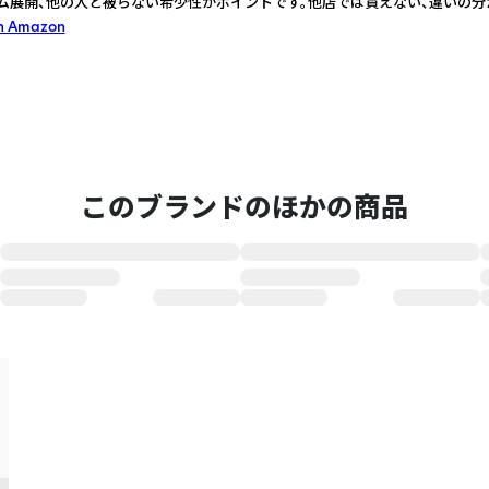
ム展開、他の人と被らない希少性がポイントです。他店では買えない、違いの分
n Amazon
このブランドのほかの商品