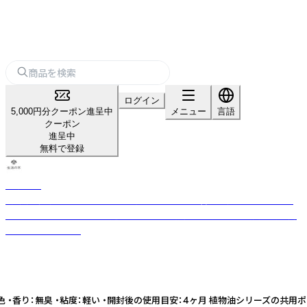
ログイン
5,000円分クーポン進呈中
メニュー
言語
クーポン
進呈中
無料で登録
生活の木
「自然」「健康」「楽しさ」のある生活を日本に提案・普及し続けてきた、ライ
フスタイルカンパニー。 厳選したハーブや精油などをもとに品質の高い商
品をお届けします。
香り：無臭 ・粘度：軽い ・開封後の使用目安：4ヶ月 植物油シリーズの共用ポンプ