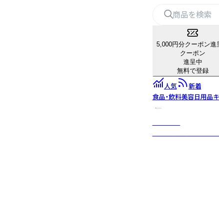
5,000円分クーポン進
クーポン
進呈中
無料で登録
人気
新着
食品・飲料
美容
日用品
キ
KISHIMA
感性に寄り添う照明・