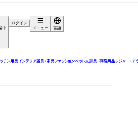
ログイン
呈中
メニュー
言語
ッチン用品
インテリア雑貨・家具
ファッション
ペット
文房具・事務用品
レジャー・ア
インテリア雑貨を通じ、心地よい暮らしを提案するブランドです。