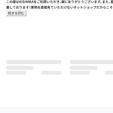
この度はKISHIMAをご利用いただき、誠にありがとうございます。ま
激しております！実物を直接見ていただけないネットショップだからこそ
ます。お客様のまたのご利用を、スタッフ一同心よりお待ちしております。
続きを読む