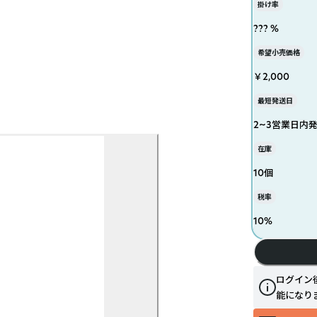
掛け率
??? %
希望小売価格
￥2,000
最短発送日
2~3営業日内
在庫
10個
税率
10
%
ログイン
能になり