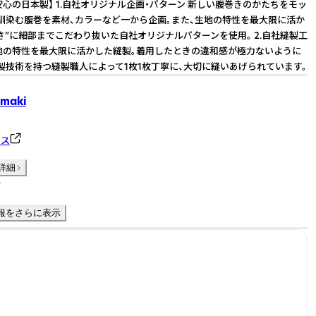
【安心の日本製】 1.自社オリジナル企画・パターン 新しい腹巻きのかたちをモッ
馴染む腹巻を素材、カラーなど一から企画。また、生地の特性を最大限に活か
さ”に細部までこだわり抜いた自社オリジナルパターンを使用。 2.自社縫製工
地の特性を最大限に活かした縫製。着用したときの違和感が極力ないように
製技術を持つ縫製職人によって1枚1枚丁寧に、大切に縫いあげられています。
amaki
タス
詳細
件
報をさらに表示