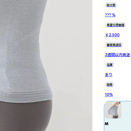
掛け率
??? %
希望小売価格
￥2,500
最短発送日
2週間以内発送
在庫
あり
税率
10
%
M