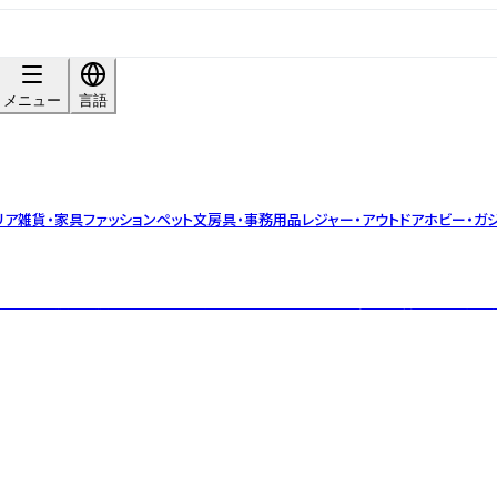
メニュー
言語
リア雑貨・家具
ファッション
ペット
文房具・事務用品
レジャー・アウトドア
ホビー・ガ
ットする腹巻。 腹巻をもっと日常に。よりカジュアルに。 多様な暮らしに寄り