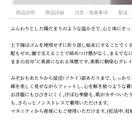
商品説明
商品詳細
注意・免責事項
配送
ふんわりとした陽だまりのような温かさで、心と体にそっと
上下端はゴムを使用せずに折り返し始末にすることでくる
配もゼロ。面で支えることで締めつけ感がなく、まるでな
ままの自分”に素直になれる体感です。素肌に馴染むグレイ
みぞおちあたりから鼠径（ソケイ）部あたりまで、しっか
線を美しく⾒せながらフィットし、心を解き放つような着け
お洋服にもひびきにくく、汗ばむ季節も、肌がカサついた
も、さらっとノンストレスで着⽤いただけます。

マタニティから産後にもご使用いただけます。(妊活中、妊娠