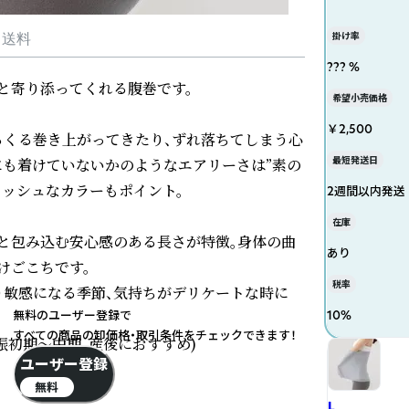
掛け率
・送料
??? %
寄り添ってくれる腹巻です。

希望小売価格
￥2,500
くる巻き上がってきたり、ずれ落ちてしまう心
最短発送日
にも着けていないかのようなエアリーさは”素の
ッシュなカラーもポイント。

2週間以内発送
在庫
りと包み込む安心感のある長さが特徴。身体の曲
あり
ごこちです。

税率
り敏感になる季節、気持ちがデリケートな時に
無料のユーザー登録で
10
%
すべての商品の卸価格・取引条件をチェックできます！
初期〜中期、産後におすすめ)

ユーザー登録
無料
L