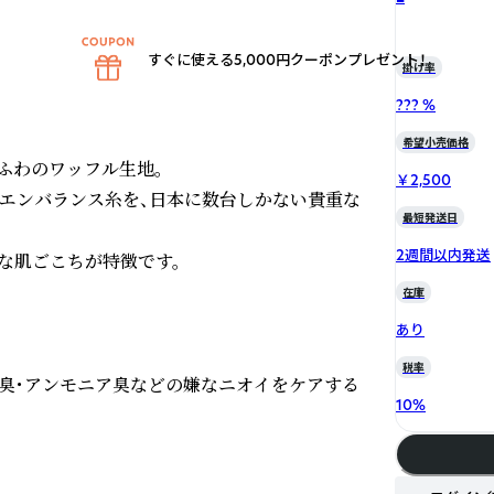
すぐに使える5,000円クーポンプレゼント！
掛け率
??? %
希望小売価格
わのワッフル生地。

￥2,500
たエンバランス糸を、日本に数台しかない貴重な
最短発送日
2週間以内発送
肌ごこちが特徴です。 

在庫
あり
税率
加齢臭・アンモニア臭などの嫌なニオイをケアする
10
%