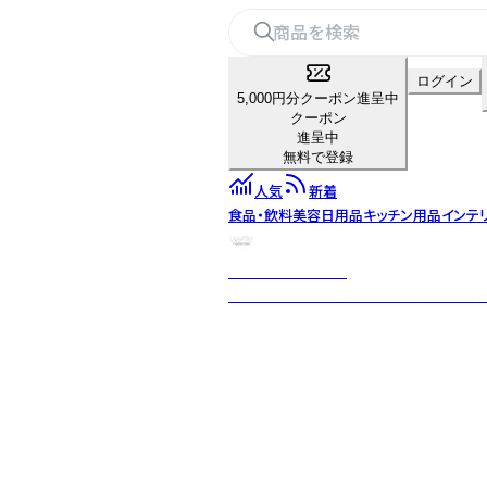
ログイン
5,000円分クーポン進呈中
クーポン
進呈中
無料で登録
人気
新着
食品・飲料
美容
日用品
キッチン用品
インテ
waffle haramaki
ズレない、しめつけない、心と身体にフィ