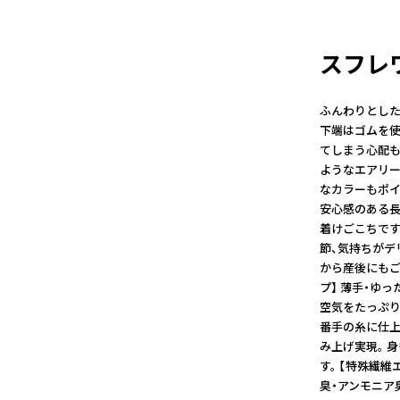
スフレ
ふんわりとした
下端はゴムを使
てしまう心配も
ようなエアリー
なカラーもポイ
安心感のある長
着けごこちです
節、気持ちがデ
から産後にもご
プ】 薄手・ゆ
空気をたっぷり
番手の糸に仕上
み上げ実現。 
す。 【特殊繊維
臭・アンモニア