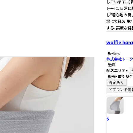
しています。 
トーに、日常に
し“着心地の良
場にて縫製 生
する、高度な縫
waffle har
販売元
株式会社トー
送料
配送エリア別
販売・取引条
設定あり
ブランド情
S