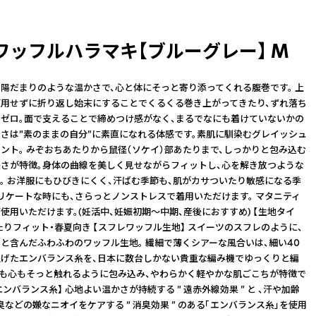
ワッフルハラマキ【ブルーグレー】 M
陽だまりのような温かさで、心と体にそっと寄り添ってくれる腹巻です。 上
用せずに折り返し始末にすることでくるくる巻き上がってきたり、ずれ落ち
ゼロ。面で支えることで締めつけ感がなく、まるでなにも着けていないかの
さは”素のままの自分”に素直になれる体感です。素肌に馴染むグレイッシュ
ント。 みぞおちあたりから鼠径（ソケイ）部あたりまで、しっかりと包み込む
さが特徴。身体の曲線を美しく⾒せながらフィットし、心を解き放つような
。 お洋服にもひびきにくく、汗ばむ季節も、肌がカサついたり敏感になる季
リケートな時にも、さらっとノンストレスで着⽤いただけます。 マタニティ
使用いただけます。(妊活中、妊娠初期〜中期、産後におすすめ) 【生地タイ
ったりフィット・春夏向き 【スフレワッフル生地】 スイーツのスフレのように、
と含んだふわふわのワッフル生地。 繊細で薄くシアーな風合いは、細い40
げたエンバランス糸を、日本に数台しかない貴重な編み機でゆっくりと編
身も心もそっと触れるように包み込み、やわらかく軽やかな肌ごこちが特徴で
エンバランス糸】 心地よい温かさが持続する “ 遠赤外線効果 ” と 、汗や加齢
臭などの嫌なニオイをケアする “ 消臭効果 ” のある「エンバランス糸」を使用