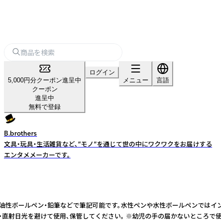
ログイン
5,000円分クーポン進呈中
メニュー
言語
クーポン
進呈中
無料で登録
B.brothers
文具・玩具・生活雑貨など、”モノ”を通じて世の中にワクワクをお届けする
エンタメメーカーです。
※油性ペン・油性ボールペン・鉛筆などで筆記可能です。水性ペンや水性ボールペン
・直射日光を避けて使用、保管してください。 ※幼児の手の届かないところで使