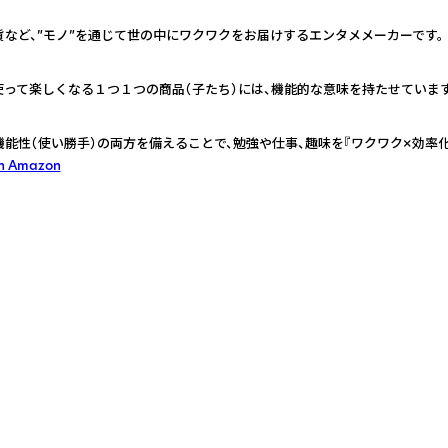
貨など、”モノ”を通じて世の中にワクワクをお届けするエンタメメーカーです。
って楽しくなる１つ１つの商品（子たち）には、機能的な意味を持たせています
機能性（使い勝手）の両方を備えることで、勉強や仕事、趣味を『ワクワク×効率
on Amazon