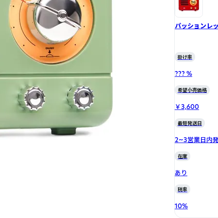
パッションレ
掛け率
??? %
希望小売価格
￥3,600
最短発送日
2~3営業日内
在庫
あり
税率
10
%