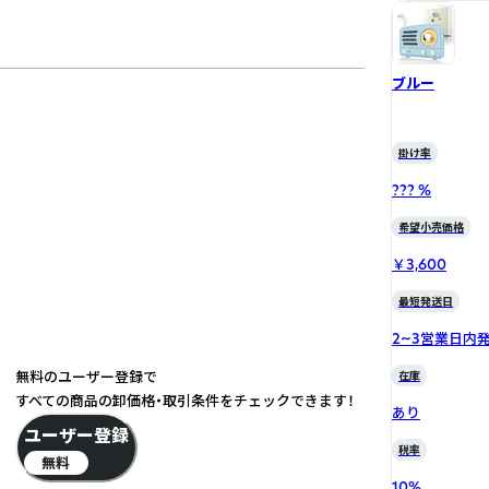
ブルー
掛け率
??? %
希望小売価格
￥3,600
最短発送日
2~3営業日内
無料のユーザー登録で
在庫
すべての商品の卸価格・取引条件をチェックできます！
あり
ユーザー登録
税率
無料
10
%