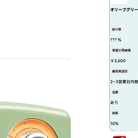
オリーブグリ
掛け率
??? %
希望小売価格
￥3,600
最短発送日
2~3営業日内
在庫
あり
税率
10
%