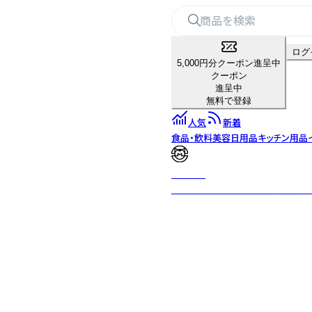
ログ
5,000円分クーポン進呈中
クーポン
進呈中
無料で登録
人気
新着
食品・飲料
美容
日用品
キッチン用品
MUZEN
デザイン性と機能性を重視した音響