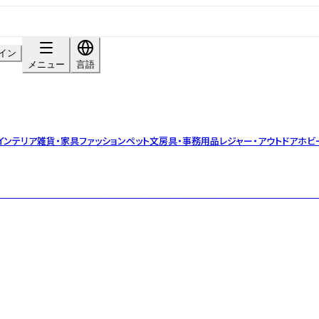
イン
メニュー
言語
インテリア雑貨・家具
ファッション
ペット
文房具・事務用品
レジャー・アウトドア
ホビ
ブランドとして、 40年近くオーディオ技術の分野で活躍するメンバーによって、