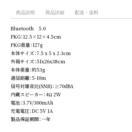
商品説明
商品詳細
配送・送料
Bluetooth　5.0 

PKG：12.5×12×4.5cm

PKG重量：127g

本体サイズ：7.5 x 5 x 2.3cm

外箱サイズ：51x26x38cm

本体重量：約53g

通信距離：5-10m

信号対雑音比(SNR)：≥70dBA

内蔵スピーカー：4Ω 2W

電池：3.7V/300mAh

充電電圧：DC 5V 1A

製品保証期間：一年
続きを読む