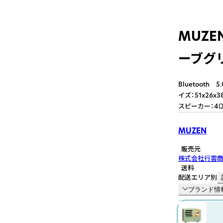
MUZEN
ーブグ
Bluetooth 5
イズ：51x26x
スピーカー：4Ω 
MUZEN
販売元
株式会社行雲
送料
配送エリア別
ブランド情