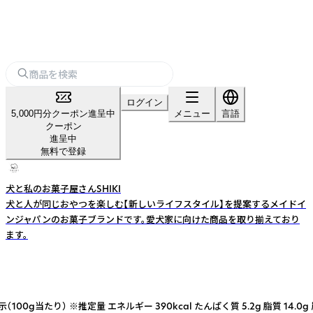
ログイン
5,000円分クーポン進呈中
メニュー
言語
クーポン
進呈中
無料で登録
犬と私のお菓子屋さんSHIKI
犬と人が同じおやつを楽しむ【新しいライフスタイル】を提案するメイドイ
ンジャパンのお菓子ブランドです。愛犬家に向けた商品を取り揃えており
ます。
0g当たり） ※推定量 エネルギー 390kcal たんぱく質 5.2g 脂質 1