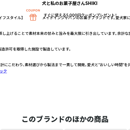
犬と私のお菓子屋さんSHIKI
すぐに使える5,000円クーポンプレゼント！
イフスタイル】を提案するメイドインジャパンのお菓子ブランドです。愛犬家
蒸し上げることで素材本来の甘みと旨みを最大限に引き出しています。余計な
製造許可を取得した施設で製造しています。
計にこだわり、素材選びから製法まで一貫して開発。愛犬と"おいしい時間"を
ック
このブランドのほかの商品