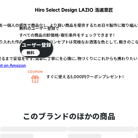
Hiro Select Design LAZIO 浩選意匠
を一個人の感性で商品化し、より良い商品を提供するため日々製作に取り組ん
無料のユーザー登録で
すべての商品の卸価格・取引条件をチェックできます！
り入れた作品を心がけ、色のコンセプトは究極なお洒落な色として、飽きのこ
ユーザー登録
無料
至るまで妥協をせず、真摯に丁寧にを心情に、物づくりにこれからも携わりたい
ot on Amazon
すぐに使える5,000円クーポンプレゼント！
このブランドのほかの商品