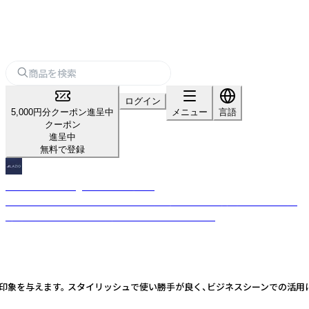
ログイン
5,000円分クーポン進呈中
メニュー
言語
クーポン
進呈中
無料で登録
Hiro Select Design LAZIO 浩選意匠
これまでの物作りのこだわりと経験を一個人の感性で商品化し、より良い
商品を提供するため日々製作に取り組んでおります。
印象を与えます。 スタイリッシュで使い勝手が良く、ビジネスシーンでの活用